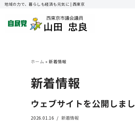
地域の力で、暮らしも経済も元気に | 西東京
コ
ン
テ
ン
ツ
ホーム
»
新着情報
へ
新着情報
ス
キ
ウェブサイトを公開しま
ッ
プ
2026.01.16
新着情報