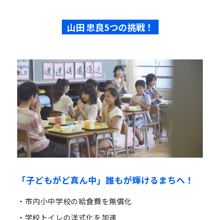
山田 忠良5つの挑戦！
「子どもがど真ん中」誰もが輝けるまちへ！
・市内小中学校の給食費を無償化
・学校トイレの洋式化を加速