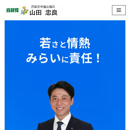
コ
ン
テ
若
情熱
さと
ン
みらい
責任！
ツ
に
へ
ス
キ
ッ
プ