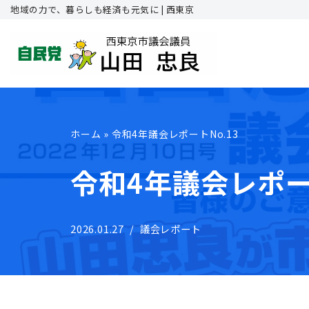
地域の力で、暮らしも経済も元気に | 西東京
コ
ン
テ
ン
ホーム
»
令和4年議会レポートNo.13
ツ
へ
令和4年議会レポート
ス
キ
2026.01.27
議会レポート
ッ
プ